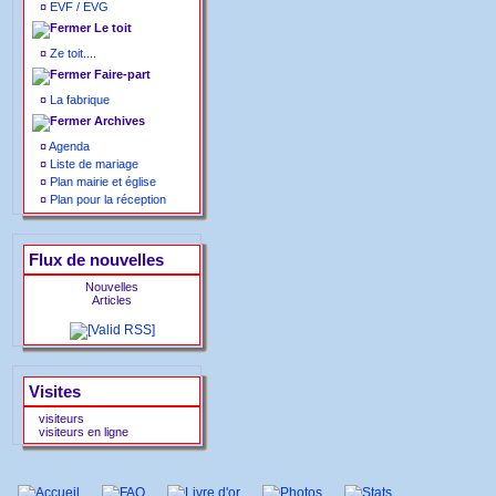
¤
EVF / EVG
Le toit
¤
Ze toit....
Faire-part
¤
La fabrique
Archives
¤
Agenda
¤
Liste de mariage
¤
Plan mairie et église
¤
Plan pour la réception
Flux de nouvelles
Nouvelles
Articles
Visites
visiteurs
visiteurs en ligne