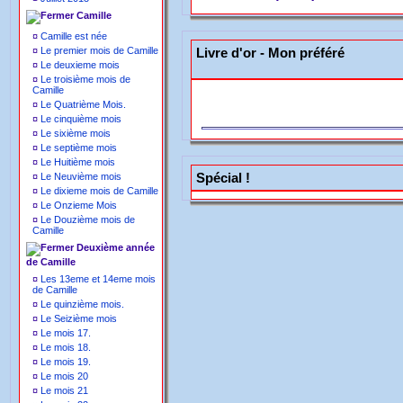
Camille
¤
Camille est née
¤
Le premier mois de Camille
Livre d'or - Mon préféré
¤
Le deuxieme mois
¤
Le troisième mois de
Camille
¤
Le Quatrième Mois.
¤
Le cinquième mois
¤
Le sixième mois
¤
Le septième mois
¤
Le Huitième mois
Spécial !
¤
Le Neuvième mois
¤
Le dixieme mois de Camille
¤
Le Onzieme Mois
¤
Le Douzième mois de
Camille
Deuxième année
de Camille
¤
Les 13eme et 14eme mois
de Camille
¤
Le quinzième mois.
¤
Le Seizième mois
¤
Le mois 17.
¤
Le mois 18.
¤
Le mois 19.
¤
Le mois 20
¤
Le mois 21