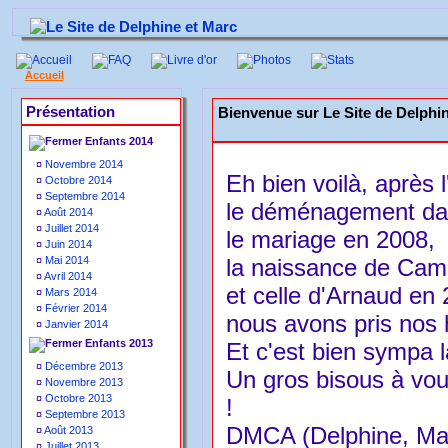
Accueil
FAQ
Livre d'or
Photos
Stats
Présentation
Bienvenue sur Le Site de Delphi
Enfants 2014
¤
Novembre 2014
Eh bien voilà, après l
¤
Octobre 2014
¤
Septembre 2014
le déménagement dan
¤
Août 2014
¤
Juillet 2014
le mariage en 2008,
¤
Juin 2014
¤
Mai 2014
la naissance de Cami
¤
Avril 2014
et celle d'Arnaud en
¤
Mars 2014
¤
Février 2014
nous avons pris nos 
¤
Janvier 2014
Enfants 2013
Et c'est bien sympa la
¤
Décembre 2013
Un gros bisous à vou
¤
Novembre 2013
¤
Octobre 2013
!
¤
Septembre 2013
DMCA (Delphine, Mar
¤
Août 2013
¤
Juillet 2013