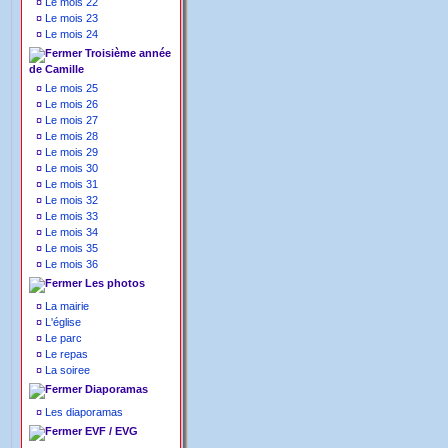
¤
Le mois 22
¤
Le mois 23
¤
Le mois 24
Troisième année
de Camille
¤
Le mois 25
¤
Le mois 26
¤
Le mois 27
¤
Le mois 28
¤
Le mois 29
¤
Le mois 30
¤
Le mois 31
¤
Le mois 32
¤
Le mois 33
¤
Le mois 34
¤
Le mois 35
¤
Le mois 36
Les photos
¤
La mairie
¤
L'église
¤
Le parc
¤
Le repas
¤
La soiree
Diaporamas
¤
Les diaporamas
EVF / EVG