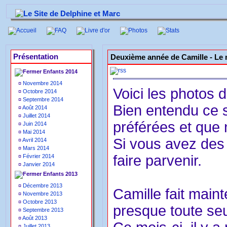
Accueil
FAQ
Livre d'or
Photos
Stats
Présentation
Deuxième année de Camille -
Le 
Enfants 2014
¤
Novembre 2014
Voici les photos 
¤
Octobre 2014
¤
Septembre 2014
Bien entendu ce 
¤
Août 2014
¤
Juillet 2014
préférées et que
¤
Juin 2014
¤
Mai 2014
Si vous avez des 
¤
Avril 2014
¤
Mars 2014
faire parvenir.
¤
Février 2014
¤
Janvier 2014
Enfants 2013
¤
Décembre 2013
Camille fait main
¤
Novembre 2013
¤
Octobre 2013
presque toute seu
¤
Septembre 2013
¤
Août 2013
¤
Juillet 2013