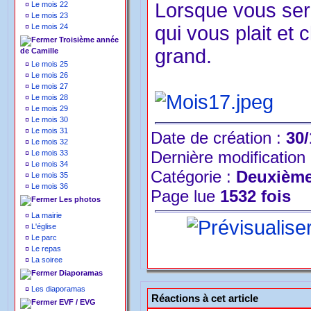
Lorsque vous sere
¤
Le mois 22
¤
Le mois 23
¤
Le mois 24
qui vous plait et 
Troisième année
grand.
de Camille
¤
Le mois 25
¤
Le mois 26
¤
Le mois 27
¤
Le mois 28
¤
Le mois 29
¤
Le mois 30
¤
Le mois 31
Date de création :
30/
¤
Le mois 32
Dernière modification
¤
Le mois 33
¤
Le mois 34
Catégorie :
Deuxième
¤
Le mois 35
¤
Le mois 36
Page lue
1532 fois
Les photos
¤
La mairie
¤
L'église
¤
Le parc
¤
Le repas
¤
La soiree
Diaporamas
¤
Les diaporamas
Réactions à cet article
EVF / EVG