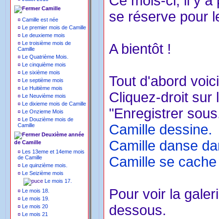
Ce mois-ci, il y a
Camille
se réserve pour l
¤
Camille est née
¤
Le premier mois de Camille
¤
Le deuxieme mois
¤
Le troisième mois de
A bientôt !
Camille
¤
Le Quatrième Mois.
¤
Le cinquième mois
¤
Le sixième mois
Tout d'abord voici
¤
Le septième mois
¤
Le Huitième mois
Cliquez-droit sur 
¤
Le Neuvième mois
¤
Le dixieme mois de Camille
"Enregistrer sous.
¤
Le Onzieme Mois
¤
Le Douzième mois de
Camille dessine.
Camille
Deuxième année
Camille danse dan
de Camille
¤
Les 13eme et 14eme mois
Camille se cache 
de Camille
¤
Le quinzième mois.
¤
Le Seizième mois
Le mois 17.
Pour voir la galer
¤
Le mois 18.
¤
Le mois 19.
dessous.
¤
Le mois 20
¤
Le mois 21