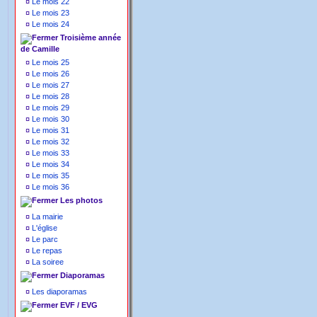
¤
Le mois 22
¤
Le mois 23
¤
Le mois 24
Troisième année
de Camille
¤
Le mois 25
¤
Le mois 26
¤
Le mois 27
¤
Le mois 28
¤
Le mois 29
¤
Le mois 30
¤
Le mois 31
¤
Le mois 32
¤
Le mois 33
¤
Le mois 34
¤
Le mois 35
¤
Le mois 36
Les photos
¤
La mairie
¤
L'église
¤
Le parc
¤
Le repas
¤
La soiree
Diaporamas
¤
Les diaporamas
EVF / EVG