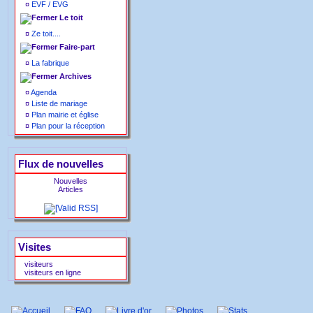
¤
EVF / EVG
Le toit
¤
Ze toit....
Faire-part
¤
La fabrique
Archives
¤
Agenda
¤
Liste de mariage
¤
Plan mairie et église
¤
Plan pour la réception
Flux de nouvelles
Nouvelles
Articles
Visites
visiteurs
visiteurs en ligne