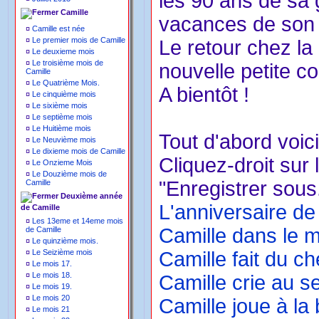
les 90 ans de sa 
Camille
vacances de son
¤
Camille est née
¤
Le premier mois de Camille
Le retour chez la
¤
Le deuxieme mois
¤
Le troisième mois de
nouvelle petite co
Camille
¤
Le Quatrième Mois.
A bientôt !
¤
Le cinquième mois
¤
Le sixième mois
¤
Le septième mois
¤
Le Huitième mois
Tout d'abord voici
¤
Le Neuvième mois
¤
Le dixieme mois de Camille
Cliquez-droit sur 
¤
Le Onzieme Mois
¤
Le Douzième mois de
"Enregistrer sous.
Camille
Deuxième année
L'anniversaire de 
de Camille
¤
Les 13eme et 14eme mois
Camille dans le 
de Camille
¤
Le quinzième mois.
¤
Le Seizième mois
Camille fait du ch
¤
Le mois 17.
¤
Le mois 18.
Camille crie au s
¤
Le mois 19.
¤
Le mois 20
Camille joue à la
¤
Le mois 21