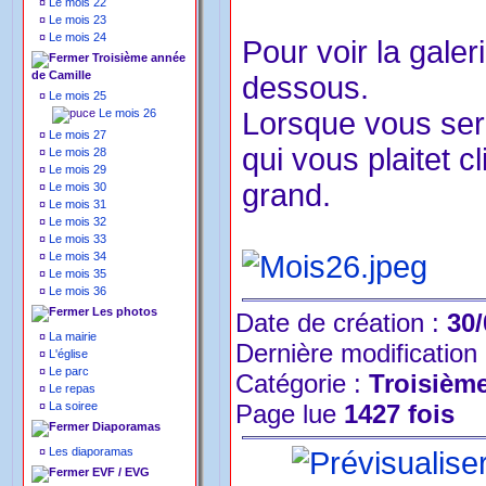
¤
Le mois 22
¤
Le mois 23
¤
Le mois 24
Pour voir la galer
Troisième année
de Camille
dessous.
¤
Le mois 25
Le mois 26
Lorsque vous sere
¤
Le mois 27
qui vous plaitet c
¤
Le mois 28
¤
Le mois 29
grand.
¤
Le mois 30
¤
Le mois 31
¤
Le mois 32
¤
Le mois 33
¤
Le mois 34
¤
Le mois 35
¤
Le mois 36
Les photos
Date de création :
30/
¤
La mairie
Dernière modification
¤
L'église
¤
Le parc
Catégorie :
Troisièm
¤
Le repas
¤
La soiree
Page lue
1427 fois
Diaporamas
¤
Les diaporamas
EVF / EVG