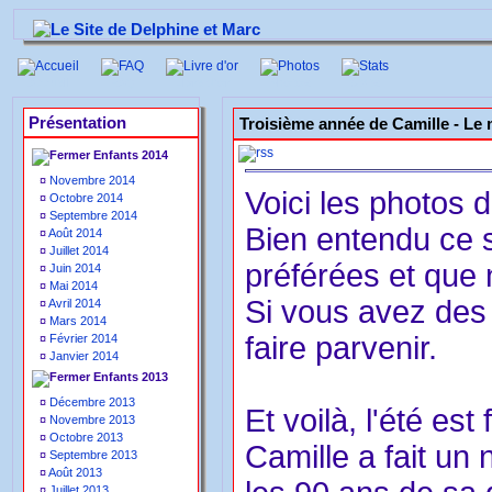
Accueil
FAQ
Livre d'or
Photos
Stats
Présentation
Troisième année de Camille -
Le 
Enfants 2014
¤
Novembre 2014
Voici les photos 
¤
Octobre 2014
¤
Septembre 2014
Bien entendu ce 
¤
Août 2014
¤
Juillet 2014
préférées et que
¤
Juin 2014
¤
Mai 2014
Si vous avez des 
¤
Avril 2014
¤
Mars 2014
faire parvenir.
¤
Février 2014
¤
Janvier 2014
Enfants 2013
¤
Décembre 2013
Et voilà, l'été est f
¤
Novembre 2013
¤
Octobre 2013
Camille a fait un 
¤
Septembre 2013
¤
Août 2013
¤
Juillet 2013