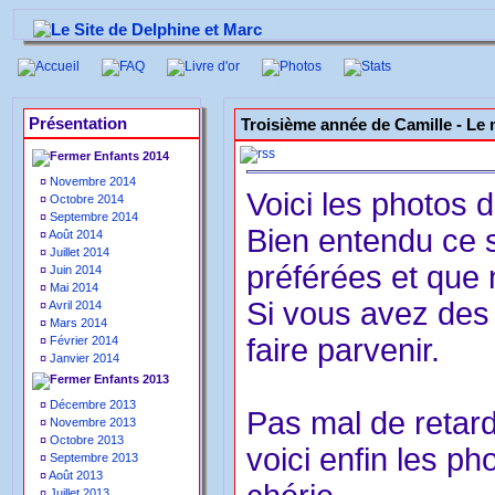
Accueil
FAQ
Livre d'or
Photos
Stats
Présentation
Troisième année de Camille -
Le 
Enfants 2014
¤
Novembre 2014
Voici les photos 
¤
Octobre 2014
¤
Septembre 2014
Bien entendu ce 
¤
Août 2014
¤
Juillet 2014
préférées et que
¤
Juin 2014
¤
Mai 2014
Si vous avez des 
¤
Avril 2014
¤
Mars 2014
faire parvenir.
¤
Février 2014
¤
Janvier 2014
Enfants 2013
¤
Décembre 2013
Pas mal de retard
¤
Novembre 2013
¤
Octobre 2013
voici enfin les ph
¤
Septembre 2013
¤
Août 2013
¤
Juillet 2013