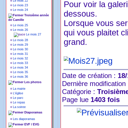
¤
Le mois 22
Pour voir la galer
¤
Le mois 23
¤
Le mois 24
dessous.
Troisième année
de Camille
Lorsque vous sere
¤
Le mois 25
¤
Le mois 26
qui vous plaitet c
Le mois 27
grand.
¤
Le mois 28
¤
Le mois 29
¤
Le mois 30
¤
Le mois 31
¤
Le mois 32
¤
Le mois 33
¤
Le mois 34
¤
Le mois 35
Date de création :
18/
¤
Le mois 36
Dernière modification
Les photos
¤
La mairie
Catégorie :
Troisièm
¤
L'église
Page lue
1403 fois
¤
Le parc
¤
Le repas
¤
La soiree
Diaporamas
¤
Les diaporamas
EVF / EVG