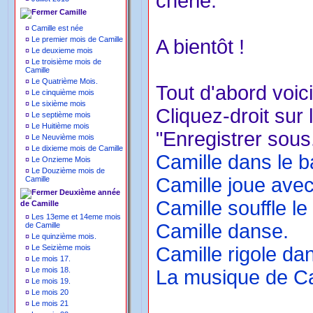
chérie.
Camille
¤
Camille est née
¤
Le premier mois de Camille
A bientôt !
¤
Le deuxieme mois
¤
Le troisième mois de
Camille
¤
Le Quatrième Mois.
Tout d'abord voici
¤
Le cinquième mois
¤
Le sixième mois
Cliquez-droit sur 
¤
Le septième mois
¤
Le Huitième mois
"Enregistrer sous.
¤
Le Neuvième mois
¤
Le dixieme mois de Camille
Camille dans le 
¤
Le Onzieme Mois
¤
Le Douzième mois de
Camille joue avec
Camille
Deuxième année
Camille souffle le
de Camille
¤
Les 13eme et 14eme mois
Camille danse.
de Camille
¤
Le quinzième mois.
¤
Le Seizième mois
Camille rigole dan
¤
Le mois 17.
¤
Le mois 18.
La musique de Ca
¤
Le mois 19.
¤
Le mois 20
¤
Le mois 21