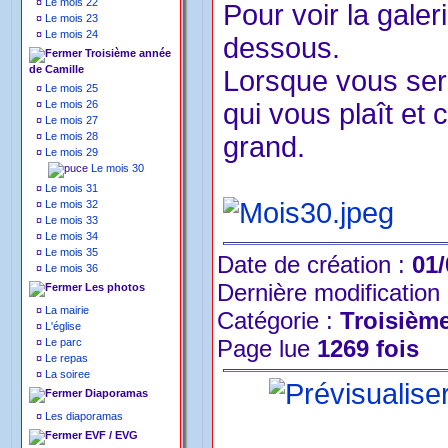
¤
Le mois 22
Pour voir la galer
¤
Le mois 23
¤
Le mois 24
dessous.
Troisième année
de Camille
Lorsque vous sere
¤
Le mois 25
¤
Le mois 26
qui vous plaît et 
¤
Le mois 27
¤
Le mois 28
grand.
¤
Le mois 29
Le mois 30
¤
Le mois 31
¤
Le mois 32
¤
Le mois 33
¤
Le mois 34
¤
Le mois 35
Date de création :
01/
¤
Le mois 36
Dernière modification
Les photos
¤
La mairie
Catégorie :
Troisièm
¤
L'église
Page lue
1269 fois
¤
Le parc
¤
Le repas
¤
La soiree
Diaporamas
¤
Les diaporamas
EVF / EVG