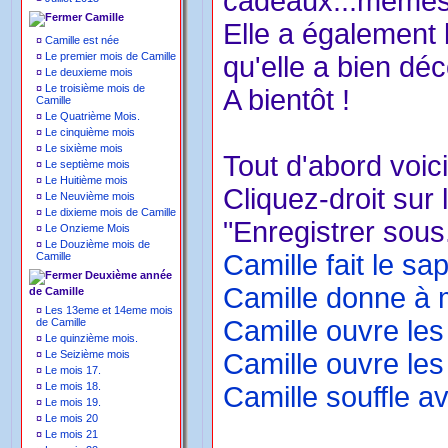
cadeaux...mêmes
Camille
Elle a également
¤
Camille est née
¤
Le premier mois de Camille
qu'elle a bien déc
¤
Le deuxieme mois
¤
Le troisième mois de
A bientôt !
Camille
¤
Le Quatrième Mois.
¤
Le cinquième mois
¤
Le sixième mois
Tout d'abord voici
¤
Le septième mois
¤
Le Huitième mois
Cliquez-droit sur 
¤
Le Neuvième mois
¤
Le dixieme mois de Camille
"Enregistrer sous.
¤
Le Onzieme Mois
¤
Le Douzième mois de
Camille fait le sap
Camille
Deuxième année
Camille donne à 
de Camille
¤
Les 13eme et 14eme mois
Camille ouvre le
de Camille
¤
Le quinzième mois.
¤
Le Seizième mois
Camille ouvre le
¤
Le mois 17.
¤
Le mois 18.
Camille souffle 
¤
Le mois 19.
¤
Le mois 20
¤
Le mois 21