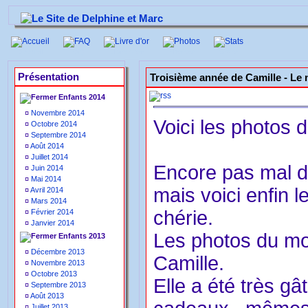
Accueil
FAQ
Livre d'or
Photos
Stats
Présentation
Troisième année de Camille -
Le 
Enfants 2014
¤
Novembre 2014
Voici les photos 
¤
Octobre 2014
¤
Septembre 2014
¤
Août 2014
¤
Juillet 2014
Encore pas mal de
¤
Juin 2014
¤
Mai 2014
mais voici enfin l
¤
Avril 2014
¤
Mars 2014
chérie.
¤
Février 2014
¤
Janvier 2014
Les photos du mo
Enfants 2013
¤
Décembre 2013
Camille.
¤
Novembre 2013
¤
Octobre 2013
Elle a été très g
¤
Septembre 2013
¤
Août 2013
¤
Juillet 2013