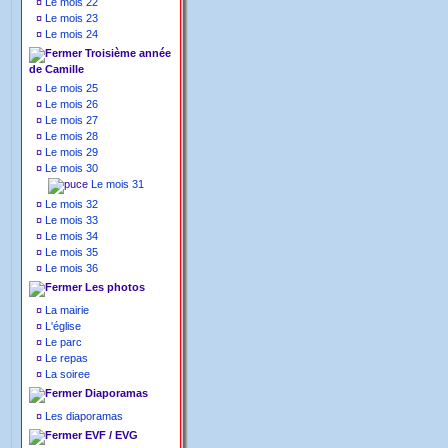
¤
Le mois 22
¤
Le mois 23
¤
Le mois 24
Troisième année
de Camille
¤
Le mois 25
¤
Le mois 26
¤
Le mois 27
¤
Le mois 28
¤
Le mois 29
¤
Le mois 30
Le mois 31
¤
Le mois 32
¤
Le mois 33
¤
Le mois 34
¤
Le mois 35
¤
Le mois 36
Les photos
¤
La mairie
¤
L'église
¤
Le parc
¤
Le repas
¤
La soiree
Diaporamas
¤
Les diaporamas
EVF / EVG