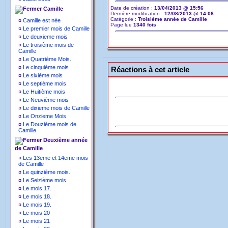
Date de création :
13/04/2013 @ 15:56
Camille
Dernière modification :
12/08/2013 @ 14:08
Catégorie :
Troisième année de Camille
¤
Camille est née
Page lue
1340 fois
¤
Le premier mois de Camille
¤
Le deuxieme mois
¤
Le troisième mois de
Camille
¤
Le Quatrième Mois.
¤
Le cinquième mois
Réactions à cet article
¤
Le sixième mois
¤
Le septième mois
¤
Le Huitième mois
¤
Le Neuvième mois
¤
Le dixieme mois de Camille
¤
Le Onzieme Mois
¤
Le Douzième mois de
Camille
Deuxième année
de Camille
¤
Les 13eme et 14eme mois
de Camille
¤
Le quinzième mois.
¤
Le Seizième mois
¤
Le mois 17.
¤
Le mois 18.
¤
Le mois 19.
¤
Le mois 20
¤
Le mois 21