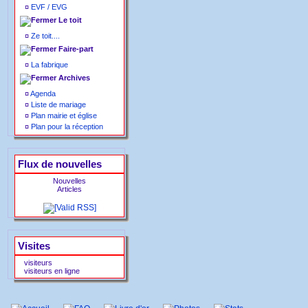
¤
EVF / EVG
Le toit
¤
Ze toit....
Faire-part
¤
La fabrique
Archives
¤
Agenda
¤
Liste de mariage
¤
Plan mairie et église
¤
Plan pour la réception
Flux de nouvelles
Nouvelles
Articles
Visites
visiteurs
visiteurs en ligne