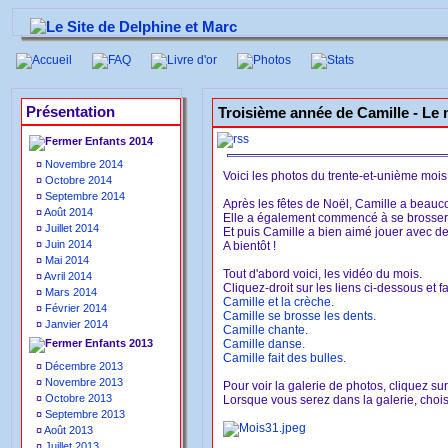
Accueil
FAQ
Livre d'or
Photos
Stats
Présentation
Troisième année de Camille -
Le 
Enfants 2014
¤
Novembre 2014
Voici les photos du trente-et-unième mois
¤
Octobre 2014
¤
Septembre 2014
Après les fêtes de Noël, Camille a beauc
¤
Août 2014
Elle a également commencé à se brosser l
¤
Juillet 2014
Et puis Camille a bien aimé jouer avec de
¤
Juin 2014
A bientôt !
¤
Mai 2014
Tout d'abord voici, les vidéo du mois.
¤
Avril 2014
Cliquez-droit sur les liens ci-dessous et fa
¤
Mars 2014
Camille et la crèche.
¤
Février 2014
Camille se brosse les dents.
¤
Janvier 2014
Camille chante.
Enfants 2013
Camille danse.
Camille fait des bulles.
¤
Décembre 2013
¤
Novembre 2013
Pour voir la galerie de photos, cliquez su
¤
Octobre 2013
Lorsque vous serez dans la galerie, choisi
¤
Septembre 2013
¤
Août 2013
¤
Juillet 2013