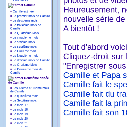
photos et de vidé
Camille
Heureusement, no
¤
Camille est née
¤
Le premier mois de Camille
nouvelle série de
¤
Le deuxieme mois
¤
Le troisième mois de
A bientôt !
Camille
¤
Le Quatrième Mois.
¤
Le cinquième mois
¤
Le sixième mois
Tout d'abord voici
¤
Le septième mois
¤
Le Huitième mois
Cliquez-droit sur 
¤
Le Neuvième mois
¤
Le dixieme mois de Camille
"Enregistrer sous.
¤
Le Onzieme Mois
¤
Le Douzième mois de
Camille et Papa 
Camille
Deuxième année
Camille fait le sp
de Camille
¤
Les 13eme et 14eme mois
Camille fait du tr
de Camille
¤
Le quinzième mois.
¤
Le Seizième mois
Camille fait la pr
¤
Le mois 17.
¤
Le mois 18.
Camille fait son 10
¤
Le mois 19.
¤
Le mois 20
¤
Le mois 21