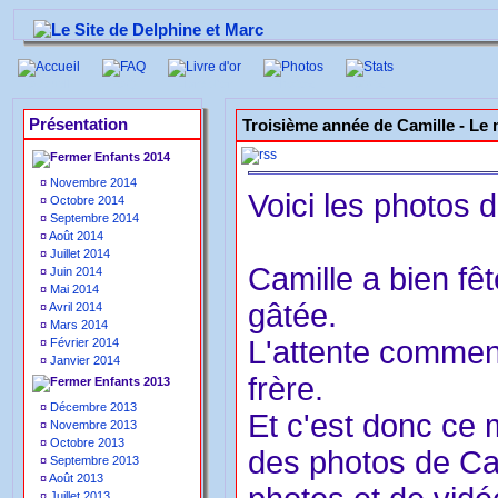
Accueil
FAQ
Livre d'or
Photos
Stats
Présentation
Troisième année de Camille -
Le 
Enfants 2014
¤
Novembre 2014
Voici les photos 
¤
Octobre 2014
¤
Septembre 2014
¤
Août 2014
¤
Juillet 2014
Camille a bien fê
¤
Juin 2014
¤
Mai 2014
gâtée.
¤
Avril 2014
¤
Mars 2014
L'attente commenc
¤
Février 2014
¤
Janvier 2014
frère.
Enfants 2013
¤
Décembre 2013
Et c'est donc ce m
¤
Novembre 2013
¤
Octobre 2013
des photos de Cam
¤
Septembre 2013
¤
Août 2013
¤
Juillet 2013