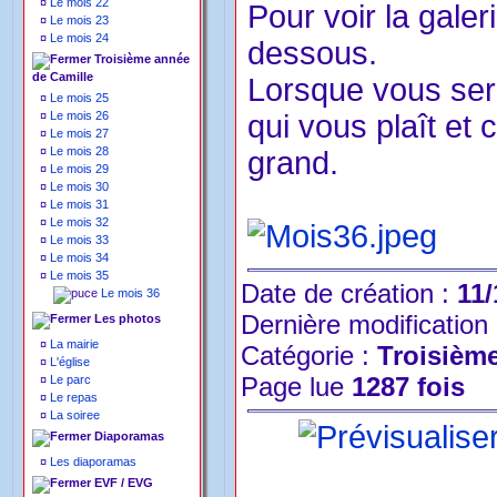
¤
Le mois 22
Pour voir la galer
¤
Le mois 23
¤
Le mois 24
dessous.
Troisième année
de Camille
Lorsque vous sere
¤
Le mois 25
¤
Le mois 26
qui vous plaît et 
¤
Le mois 27
¤
Le mois 28
grand.
¤
Le mois 29
¤
Le mois 30
¤
Le mois 31
¤
Le mois 32
¤
Le mois 33
¤
Le mois 34
¤
Le mois 35
Date de création :
11/
Le mois 36
Dernière modification
Les photos
¤
La mairie
Catégorie :
Troisièm
¤
L'église
Page lue
1287 fois
¤
Le parc
¤
Le repas
¤
La soiree
Diaporamas
¤
Les diaporamas
EVF / EVG