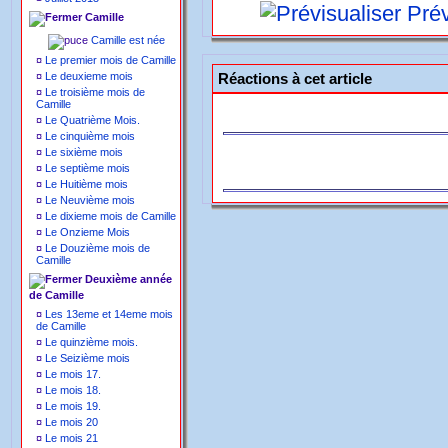
Prév
Camille
Camille est née
¤
Le premier mois de Camille
¤
Le deuxieme mois
Réactions à cet article
¤
Le troisième mois de
Camille
¤
Le Quatrième Mois.
¤
Le cinquième mois
¤
Le sixième mois
¤
Le septième mois
¤
Le Huitième mois
¤
Le Neuvième mois
¤
Le dixieme mois de Camille
¤
Le Onzieme Mois
¤
Le Douzième mois de
Camille
Deuxième année
de Camille
¤
Les 13eme et 14eme mois
de Camille
¤
Le quinzième mois.
¤
Le Seizième mois
¤
Le mois 17.
¤
Le mois 18.
¤
Le mois 19.
¤
Le mois 20
¤
Le mois 21