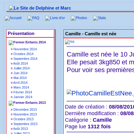
Accueil
FAQ
Livre d'or
Photos
Stats
Présentation
Camille -
Camille est née
Enfants 2014
¤
Novembre 2014
Camille est née le 10 J
¤
Octobre 2014
¤
Septembre 2014
Elle pesait 3kg850 et 
¤
Août 2014
Pour voir ses premières
¤
Juillet 2014
¤
Juin 2014
¤
Mai 2014
¤
Avril 2014
¤
Mars 2014
¤
Février 2014
¤
Janvier 2014
Enfants 2013
Date de création :
08/08/201
¤
Décembre 2013
Dernière modification :
08/08
¤
Novembre 2013
Catégorie :
Camille
¤
Octobre 2013
¤
Septembre 2013
Page lue
1312 fois
¤
Août 2013
¤
Juillet 2013