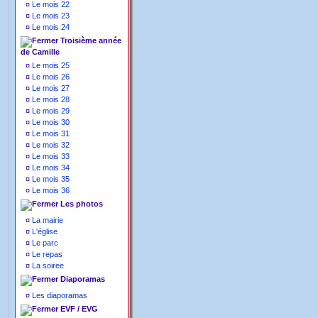
¤
Le mois 22
¤
Le mois 23
¤
Le mois 24
Troisième année
de Camille
¤
Le mois 25
¤
Le mois 26
¤
Le mois 27
¤
Le mois 28
¤
Le mois 29
¤
Le mois 30
¤
Le mois 31
¤
Le mois 32
¤
Le mois 33
¤
Le mois 34
¤
Le mois 35
¤
Le mois 36
Les photos
¤
La mairie
¤
L'église
¤
Le parc
¤
Le repas
¤
La soiree
Diaporamas
¤
Les diaporamas
EVF / EVG