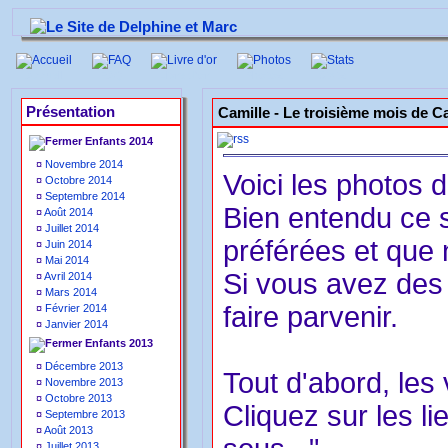
Accueil
FAQ
Livre d'or
Photos
Stats
Présentation
Camille -
Le troisième mois de C
Enfants 2014
¤
Novembre 2014
Voici les photos 
¤
Octobre 2014
¤
Septembre 2014
Bien entendu ce 
¤
Août 2014
¤
Juillet 2014
préférées et que
¤
Juin 2014
¤
Mai 2014
Si vous avez des 
¤
Avril 2014
¤
Mars 2014
faire parvenir.
¤
Février 2014
¤
Janvier 2014
Enfants 2013
¤
Décembre 2013
Tout d'abord, les
¤
Novembre 2013
¤
Octobre 2013
Cliquez sur les li
¤
Septembre 2013
¤
Août 2013
¤
Juillet 2013