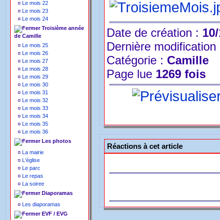
¤
Le mois 22
¤
Le mois 23
¤
Le mois 24
Troisième année
Date de création :
10/
de Camille
Dernière modification
¤
Le mois 25
¤
Le mois 26
Catégorie :
Camille
¤
Le mois 27
¤
Le mois 28
Page lue
1269 fois
¤
Le mois 29
¤
Le mois 30
¤
Le mois 31
¤
Le mois 32
¤
Le mois 33
¤
Le mois 34
¤
Le mois 35
¤
Le mois 36
Les photos
Réactions à cet article
¤
La mairie
¤
L'église
¤
Le parc
¤
Le repas
¤
La soiree
Diaporamas
¤
Les diaporamas
EVF / EVG