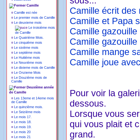
sous..."
Camille
Camille écrit des
¤
Camille est née
¤
Le premier mois de Camille
Camille et Papa su
¤
Le deuxieme mois
Le troisième mois
Camille gazouille
de Camille
¤
Le Quatrième Mois.
Camille gazouille 
¤
Le cinquième mois
¤
Le sixième mois
Camille mange sa
¤
Le septième mois
¤
Le Huitième mois
Camille joue avec
¤
Le Neuvième mois
¤
Le dixieme mois de Camille
¤
Le Onzieme Mois
¤
Le Douzième mois de
Camille
Deuxième année
Pour voir la galer
de Camille
¤
Les 13eme et 14eme mois
dessous.
de Camille
¤
Le quinzième mois.
Lorsque vous sere
¤
Le Seizième mois
¤
Le mois 17.
qui vous plait et 
¤
Le mois 18.
¤
Le mois 19.
grand.
¤
Le mois 20
¤
Le mois 21