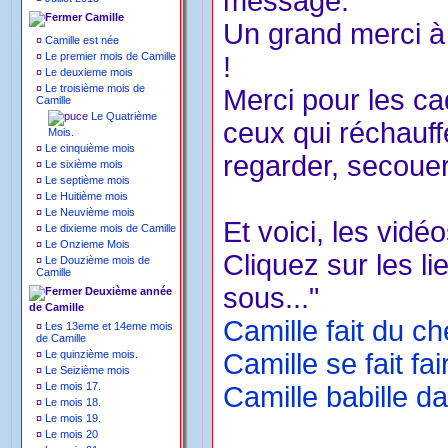
message.
Camille
Un grand merci à 
¤
Camille est née
¤
Le premier mois de Camille
!
¤
Le deuxieme mois
¤
Le troisième mois de
Merci pour les ca
Camille
Le Quatrième
ceux qui réchauffe
Mois.
¤
Le cinquième mois
regarder, secouer.
¤
Le sixième mois
¤
Le septième mois
¤
Le Huitième mois
¤
Le Neuvième mois
Et voici, les vidé
¤
Le dixieme mois de Camille
¤
Le Onzieme Mois
Cliquez sur les li
¤
Le Douzième mois de
Camille
sous..."
Deuxième année
de Camille
Camille fait du c
¤
Les 13eme et 14eme mois
de Camille
¤
Le quinzième mois.
Camille se fait f
¤
Le Seizième mois
¤
Le mois 17.
Camille babille d
¤
Le mois 18.
¤
Le mois 19.
¤
Le mois 20