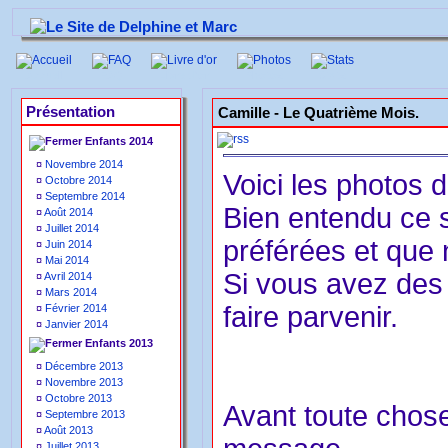
Accueil
FAQ
Livre d'or
Photos
Stats
Présentation
Camille -
Le Quatrième Mois.
Enfants 2014
¤
Novembre 2014
Voici les photos 
¤
Octobre 2014
¤
Septembre 2014
Bien entendu ce 
¤
Août 2014
¤
Juillet 2014
préférées et que
¤
Juin 2014
¤
Mai 2014
Si vous avez des 
¤
Avril 2014
¤
Mars 2014
faire parvenir.
¤
Février 2014
¤
Janvier 2014
Enfants 2013
¤
Décembre 2013
¤
Novembre 2013
¤
Octobre 2013
Avant toute chose
¤
Septembre 2013
¤
Août 2013
¤
Juillet 2013