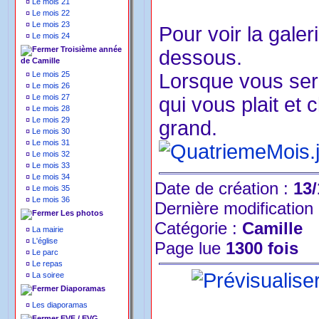
¤
Le mois 21
¤
Le mois 22
¤
Le mois 23
Pour voir la galer
¤
Le mois 24
Troisième année
dessous.
de Camille
¤
Le mois 25
Lorsque vous sere
¤
Le mois 26
¤
Le mois 27
qui vous plait et 
¤
Le mois 28
¤
Le mois 29
grand.
¤
Le mois 30
¤
Le mois 31
¤
Le mois 32
¤
Le mois 33
¤
Le mois 34
Date de création :
13/
¤
Le mois 35
¤
Le mois 36
Dernière modification
Les photos
Catégorie :
Camille
¤
La mairie
¤
L'église
Page lue
1300 fois
¤
Le parc
¤
Le repas
¤
La soiree
Diaporamas
¤
Les diaporamas
EVF / EVG