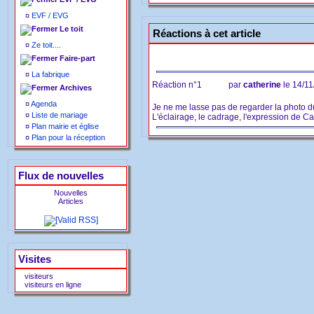
¤
EVF / EVG
Le toit
Réactions à cet article
¤
Ze toit....
Faire-part
¤
La fabrique
Réaction n°1
par
catherine
le 14/1
Archives
¤
Agenda
Je ne me lasse pas de regarder la photo d
¤
Liste de mariage
L'éclairage, le cadrage, l'expression de Ca
¤
Plan mairie et église
¤
Plan pour la réception
Flux de nouvelles
Nouvelles
Articles
Visites
visiteurs
visiteurs en ligne