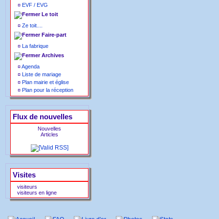
¤
EVF / EVG
Le toit
¤
Ze toit....
Faire-part
¤
La fabrique
Archives
¤
Agenda
¤
Liste de mariage
¤
Plan mairie et église
¤
Plan pour la réception
Flux de nouvelles
Nouvelles
Articles
Visites
visiteurs
visiteurs en ligne