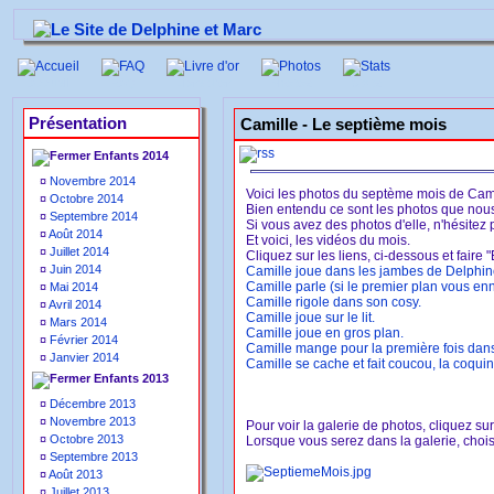
Accueil
FAQ
Livre d'or
Photos
Stats
Présentation
Camille -
Le septième mois
Enfants 2014
¤
Novembre 2014
Voici les photos du septème mois de Cami
¤
Octobre 2014
Bien entendu ce sont les photos que nou
¤
Septembre 2014
Si vous avez des photos d'elle, n'hésitez 
¤
Août 2014
Et voici, les vidéos du mois.
¤
Juillet 2014
Cliquez sur les liens, ci-dessous et faire "
¤
Juin 2014
Camille joue dans les jambes de Delphin
Camille parle (si le premier plan vous en
¤
Mai 2014
Camille rigole dans son cosy.
¤
Avril 2014
Camille joue sur le lit.
¤
Mars 2014
Camille joue en gros plan.
¤
Février 2014
Camille mange pour la première fois dans
¤
Janvier 2014
Camille se cache et fait coucou, la coquin
Enfants 2013
¤
Décembre 2013
¤
Novembre 2013
Pour voir la galerie de photos, cliquez su
¤
Octobre 2013
Lorsque vous serez dans la galerie, choisi
¤
Septembre 2013
¤
Août 2013
¤
Juillet 2013