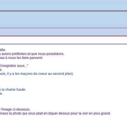
lle.
s avons préférées et que nous possédons.
pas à nous les faire parvenir.
Enregistrer sous..."
e.
nuie, il y a les maçons du coeur au second plan).
 la chaise haute.
e.
r l'image ci-dessous.
ssez la photo qui vous plait et cliquer dessus pour la voir en plus grand.