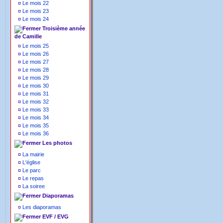
¤
Le mois 22
¤
Le mois 23
¤
Le mois 24
Troisième année
de Camille
¤
Le mois 25
¤
Le mois 26
¤
Le mois 27
¤
Le mois 28
¤
Le mois 29
¤
Le mois 30
¤
Le mois 31
¤
Le mois 32
¤
Le mois 33
¤
Le mois 34
¤
Le mois 35
¤
Le mois 36
Les photos
¤
La mairie
¤
L'église
¤
Le parc
¤
Le repas
¤
La soiree
Diaporamas
¤
Les diaporamas
EVF / EVG