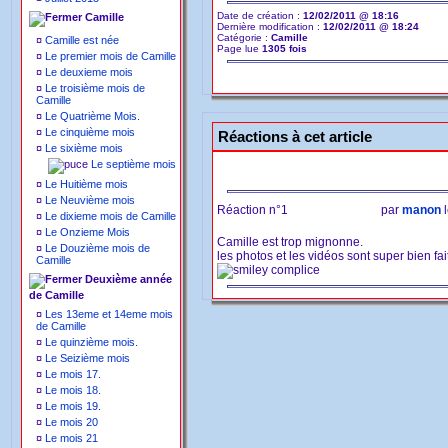
Date de création :
12/02/2011 @ 18:16
Camille
Dernière modification :
12/02/2011 @ 18:24
Catégorie :
Camille
¤
Camille est née
Page lue
1305 fois
¤
Le premier mois de Camille
¤
Le deuxieme mois
¤
Le troisième mois de
Camille
¤
Le Quatrième Mois.
¤
Le cinquième mois
Réactions à cet article
¤
Le sixième mois
Le septième mois
¤
Le Huitième mois
¤
Le Neuvième mois
Réaction n°1
par
manon
l
¤
Le dixieme mois de Camille
¤
Le Onzieme Mois
Camille est trop mignonne.
¤
Le Douzième mois de
les photos et les vidéos sont super bien fai
Camille
Deuxième année
de Camille
¤
Les 13eme et 14eme mois
de Camille
¤
Le quinzième mois.
¤
Le Seizième mois
¤
Le mois 17.
¤
Le mois 18.
¤
Le mois 19.
¤
Le mois 20
¤
Le mois 21